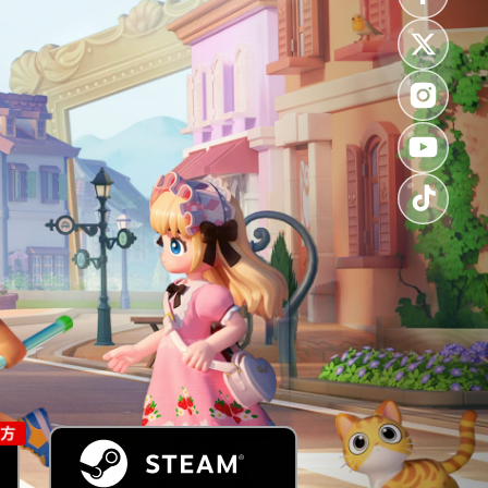
o
1080p
Fullscreen